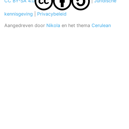
CC BY-SA 4.0
|
Juridische
kennisgeving
|
Privacybeleid
Aangedreven door
Nikola
en het thema
Cerulean