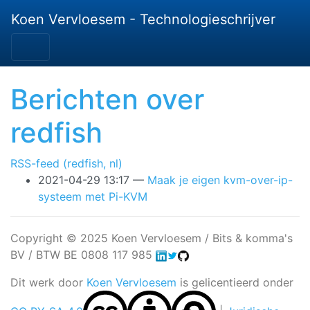
Ga door naar de hoofdinhoud
Koen Vervloesem - Technologieschrijver
Berichten over
redfish
RSS-feed (redfish, nl)
2021-04-29 13:17
Maak je eigen kvm-over-ip-
systeem met Pi-KVM
Copyright © 2025 Koen Vervloesem / Bits & komma's
BV / BTW BE 0808 117 985
Dit werk door
Koen Vervloesem
is gelicentieerd onder