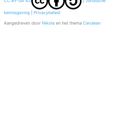
CC BY-SA 4.0
|
Juridische
kennisgeving
|
Privacybeleid
Aangedreven door
Nikola
en het thema
Cerulean