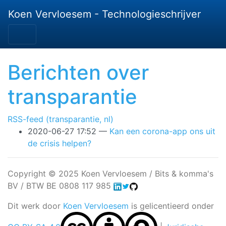
Ga door naar de hoofdinhoud
Koen Vervloesem - Technologieschrijver
Berichten over
transparantie
RSS-feed (transparantie, nl)
2020-06-27 17:52
Kan een corona-app ons uit
de crisis helpen?
Copyright © 2025 Koen Vervloesem / Bits & komma's
BV / BTW BE 0808 117 985
Dit werk door
Koen Vervloesem
is gelicentieerd onder